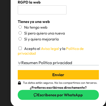
RGPD la web
i
n
l
o
*
*
Tienes ya una web
No tengo web
Sí pero quiero una nueva
Sí y quiero mejorarla
R
Acepto el
Aviso legal
y la
Política de
G
privacidad
P
D
Resumen Política privacidad
*
Enviar
Tus datos están seguros. No los compartimos con terceros.
¿Prefieres escribirnos directamente?
Escríbenos por WhatsApp