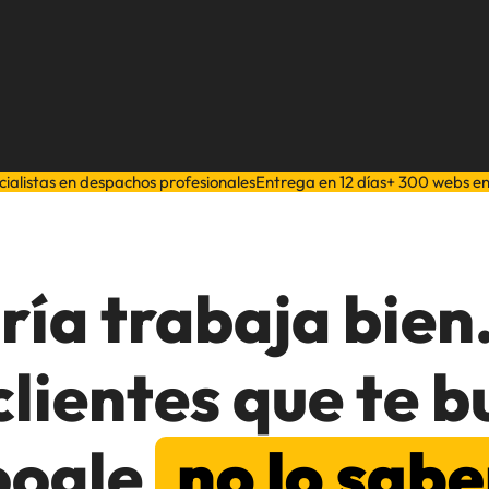
cialistas en despachos profesionales
Entrega en 12 días
+ 300 webs e
ría trabaja bien.
clientes que te b
ogle
no lo sabe