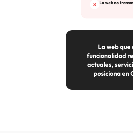
La web no transmi
La web que 
funcionalidad re
actuales, servic
posiciona en 