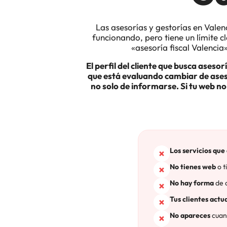
Las asesorías y gestorías en Valen
funcionando, pero tiene un límite c
«asesoría fiscal Valencia
El perfil del cliente que busca ases
que está evaluando cambiar de asesor
no solo de informarse. Si tu web no
Los servicios que
No tienes web
o t
No hay forma
de q
Tus clientes actu
No apareces
cuand