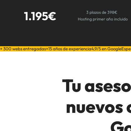
1.195€
3 plazos de 398€
Hosting primer año incluido
+ 300 webs entregadas
+15 años de experiencia
4,9/5 en Google
Espe
Tu aseso
nuevos 
Go