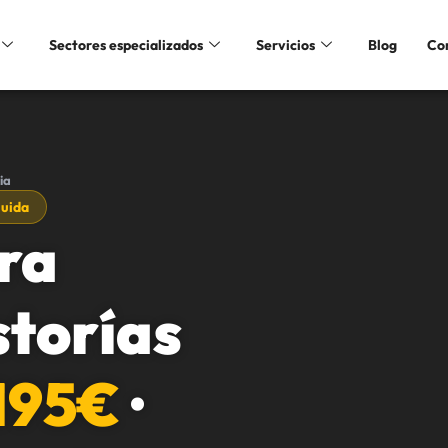
Sectores especializados
Servicios
Blog
Co
ia
luida
ra
storías
.195€
·