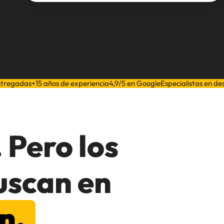
ntregadas
+15 años de experiencia
4,9/5 en Google
Especialistas en de
 Pero los
uscan en
n.